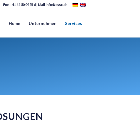
Fon
+41 44 50 09 51 6
| Mail
info@essc.ch
Home
Unternehmen
Services
LÖSUNGEN